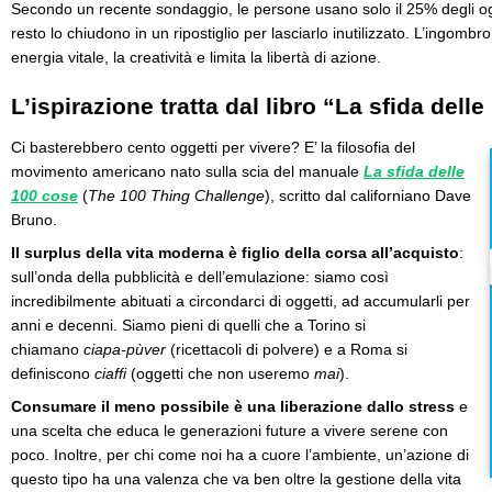
Secondo un recente sondaggio, le persone usano solo il 25% degli ogg
resto lo chiudono in un ripostiglio per lasciarlo inutilizzato. L’ingomb
energia vitale, la creatività e limita la libertà di azione.
L’ispirazione tratta dal libro “La sfida dell
Ci basterebbero cento oggetti per vivere? E’ la filosofia del
movimento americano nato sulla scia del manuale
La sfida delle
100 cose
(
The 100 Thing Challenge
), scritto dal californiano Dave
Bruno.
Il surplus della vita moderna è figlio della corsa all’acquisto
:
sull’onda della pubblicità e dell’emulazione: siamo così
incredibilmente abituati a circondarci di oggetti, ad accumularli per
anni e decenni. Siamo pieni di quelli che a Torino si
chiamano
ciapa-pùver
(ricettacoli di polvere) e a Roma si
definiscono
ciaffi
(oggetti che non useremo
mai
).
Consumare il meno possibile è una liberazione dallo stress
e
una scelta che educa le generazioni future a vivere serene con
poco. Inoltre, per chi come noi ha a cuore l’ambiente, un’azione di
questo tipo ha una valenza che va ben oltre la gestione della vita