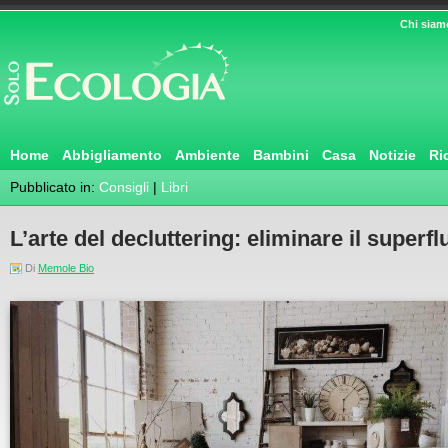
Chi siam
Home
Abbigliamento
Ambiente
Bambini
Casa
Notizie
Ri
Pubblicato in:
Consigli
|
Libri
L’arte del decluttering: eliminare il superfl
Di
Memole Bio