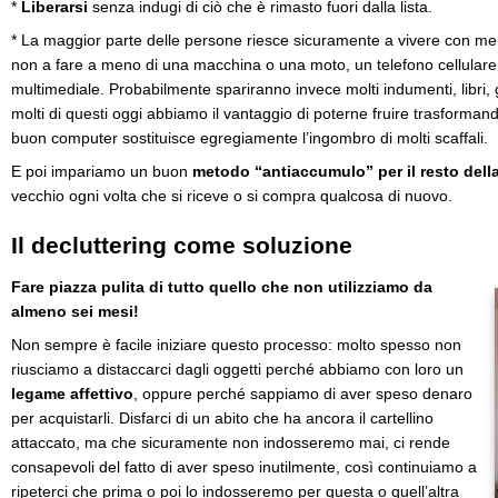
*
Liberarsi
senza indugi di ciò che è rimasto fuori dalla lista.
* La maggior parte delle persone riesce sicuramente a vivere con m
non a fare a meno di una macchina o una moto, un telefono cellulare
multimediale. Probabilmente spariranno invece molti indumenti, libri, gi
molti di questi oggi abbiamo il vantaggio di poterne fruire trasformand
buon computer sostituisce egregiamente l’ingombro di molti scaffali.
E poi impariamo un buon
metodo “antiaccumulo” per il resto della
vecchio ogni volta che si riceve o si compra qualcosa di nuovo.
Il decluttering come soluzione
Fare piazza pulita di tutto quello che non utilizziamo da
almeno sei mesi!
Non sempre è facile iniziare questo processo: molto spesso non
riusciamo a distaccarci dagli oggetti perché abbiamo con loro un
legame affettivo
, oppure perché sappiamo di aver speso denaro
per acquistarli. Disfarci di un abito che ha ancora il cartellino
attaccato, ma che sicuramente non indosseremo mai, ci rende
consapevoli del fatto di aver speso inutilmente, così continuiamo a
ripeterci che prima o poi lo indosseremo per questa o quell’altra