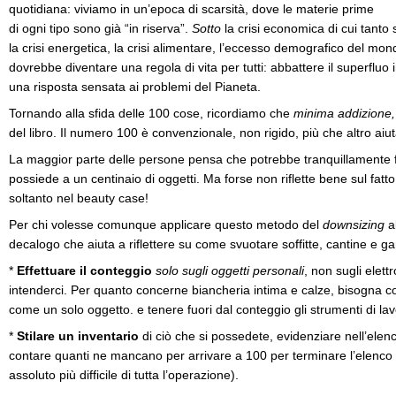
quotidiana: viviamo in un’epoca di scarsità, dove le materie prime
di ogni tipo sono già “in riserva”.
Sotto
la crisi economica di cui tanto 
la crisi energetica, la crisi alimentare, l’eccesso demografico del mon
dovrebbe diventare una regola di vita per tutti: abbattere il superfluo
una risposta sensata ai problemi del Pianeta.
Tornando alla sfida delle 100 cose, ricordiamo che
minima addizione,
del libro. Il numero 100 è convenzionale, non rigido, più che altro aiut
La maggior parte delle persone pensa che potrebbe tranquillamente f
possiede a un centinaio di oggetti. Ma forse non riflette bene sul fat
soltanto nel beauty case!
Per chi volesse comunque applicare questo metodo del
downsizing
al
decalogo che aiuta a riflettere su come svuotare soffitte, cantine e g
*
Effettuare il conteggio
solo sugli oggetti personali
, non sugli elett
intenderci. Per quanto concerne biancheria intima e calze, bisogna c
come un solo oggetto. e tenere fuori dal conteggio gli strumenti di lavor
*
Stilare un inventario
di ciò che si possedete, evidenziare nell’elenco 
contare quanti ne mancano per arrivare a 100 per terminare l’elenco
assoluto più difficile di tutta l’operazione).