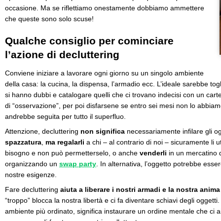
occasione. Ma se riflettiamo onestamente dobbiamo ammettere
che queste sono solo scuse!
Qualche consiglio per cominciare
l’azione di decluttering
Conviene iniziare a lavorare ogni giorno su un singolo ambiente
della casa: la cucina, la dispensa, l’armadio ecc. L’ideale sarebbe togl
si hanno dubbi e catalogare quelli che ci trovano indecisi con un cartel
di “osservazione”, per poi disfarsene se entro sei mesi non lo abbiam
andrebbe seguita per tutto il superfluo.
Attenzione, decluttering
non significa
necessariamente infilare gli og
spazzatura
,
ma regalarli
a chi – al contrario di noi – sicuramente li 
bisogno e non può permetterselo, o anche
venderli
in un mercatino 
organizzando un
swap party
. In alternativa, l’oggetto potrebbe esser
nostre esigenze.
Fare decluttering
aiuta a liberare i nostri armadi e la nostra anima
“troppo” blocca la nostra libertà e ci fa diventare schiavi degli oggetti. 
ambiente più ordinato, significa instaurare un ordine mentale che ci a