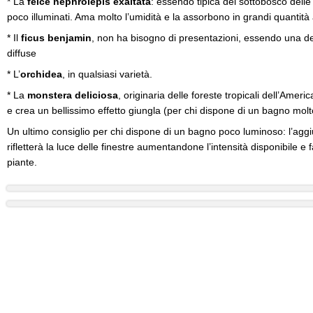
* La
felce nephrolepis exaltata
: essendo tipica del sottobosco delle 
poco illuminati. Ama molto l’umidità e la assorbono in grandi quantità a
* Il
ficus benjamin
, non ha bisogno di presentazioni, essendo una d
diffuse
* L’
orchidea
, in qualsiasi varietà.
* La
monstera deliciosa
, originaria delle foreste tropicali dell’Ameri
e crea un bellissimo effetto giungla (per chi dispone di un bagno molt
Un ultimo consiglio per chi dispone di un bagno poco luminoso: l’aggiu
rifletterà la luce delle finestre aumentandone l’intensità disponibile e 
piante.