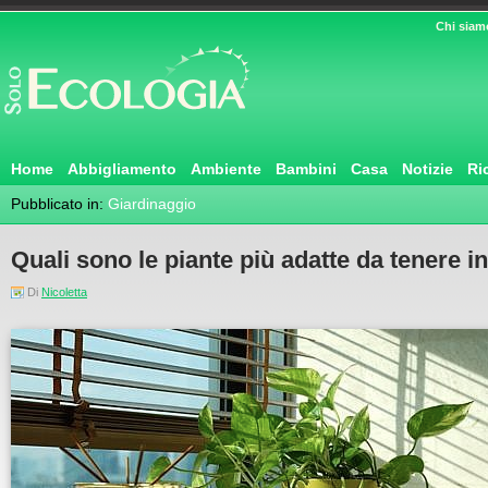
Chi siam
Home
Abbigliamento
Ambiente
Bambini
Casa
Notizie
Ri
Pubblicato in:
Giardinaggio
Quali sono le piante più adatte da tenere i
Di
Nicoletta