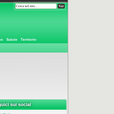
co
Salute
Territorio
uici sui social