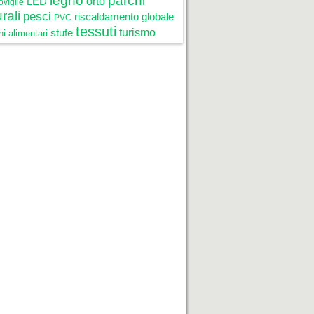
legno
parchi
LED
orto
oviglie
rali
pesci
riscaldamento globale
PVC
tessuti
stufe
turismo
i alimentari