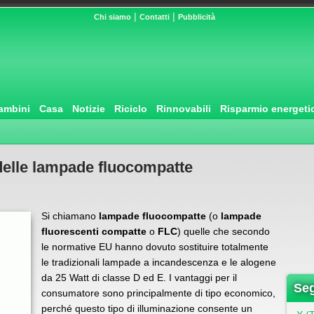
|
|
Chi siamo
Contatti
Pubblicità
ambini
Casa
Notizie
Riciclo
Rinnovabili
Risparmio energeti
delle lampade fluocompatte
Si chiamano
lampade fluocompatte
(o
lampade
fluorescenti compatte
o
FLC
) quelle che secondo
le normative EU hanno dovuto sostituire totalmente
le tradizionali lampade a incandescenza e le alogene
da 25 Watt di classe D ed E. I vantaggi per il
Seg
consumatore sono principalmente di tipo economico,
perché questo tipo di illuminazione consente un