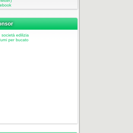
witter)
ebook
onsor
società edilizia
fumi per bucato