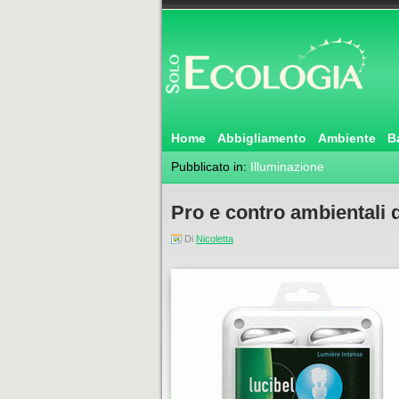
Home
Abbigliamento
Ambiente
B
Pubblicato in:
Illuminazione
Pro e contro ambientali 
Di
Nicoletta