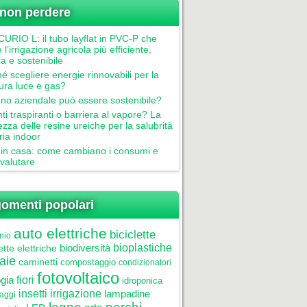
non perdere
RIO L: il tubo layflat in PVC-P che
 l’irrigazione agricola più efficiente,
ca e sostenibile
é scegliere energie rinnovabili per la
tura luce e gas?
gno aziendale può essere sostenibile?
nti traspiranti o barriera al vapore? La
ezza delle resine ureiche per la salubrità
aria indoor
in casa: come cambiano i consumi e
valutare
omenti popolari
auto elettriche
biciclette
nio
biodiversità
bioplastiche
ette elettriche
aie
caminetti
compostaggio
condizionatori
fotovoltaico
gia
fiori
idroponica
insetti
irrigazione
lampadine
laggi