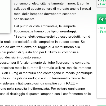
-
X (T
consumo di elettricità nettamente minore. E con lo
-
Fac
sviluppo di questo settore di mercato anche i prezzi
medi delle lampade dovrebbero scendere
Sp
sensibilmente.
Dal punto di vista ambientale, le lampade
-
ATC 
fluocompatte hanno due tipi di
svantaggi
:
-
Pro
* i
campi elettromagnetici
da esse prodotti: non è
lla reale pericolosità delle lampadine in questo senso. Se
one ad alta frequenza nel raggio di 3 metri intorno alla
iù potenti di questo tipo per l’utilizzo su comodini e
udi decisivi in questo senso.
ecessari per il funzionamento del tubo fluorescente compatto.
pericoloso metallo durante il normale utilizzo, ma sicuramente
. Con i 5 mg di mercurio che contengono in media (comunque
enuta in una pila da orologio e in un termometro clinico del
siderarsi rifiuti pericolosi, da smaltire con i RAEE –
eno nella raccolta indifferenziata. Per evitare ogni danno
sso di riciclaggio di queste lampade con il conferimento nelle