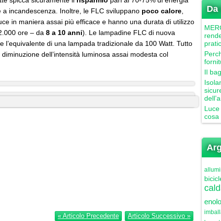
te spicca sicuramente il
risparmio
pari al 70-75% di energia
Da 
ade a incandescenza. Inoltre, le FLC sviluppano
poco calore
,
luce in maniera assai più efficace e hanno una durata di utilizzo
MERCU
12.000 ore – da
8 a 10 anni
). Le lampadine FLC di nuova
rende
e l’equivalente di una lampada tradizionale da 100 Watt. Tutto
prati
Perch
iminuzione dell’intensità luminosa assai modesta col
forni
Il ba
Isola
sicur
dell’
Luce 
cosa 
Arg
allumi
bicicl
cald
enolo
imbal
« Articolo Precedente
Articolo Successivo »