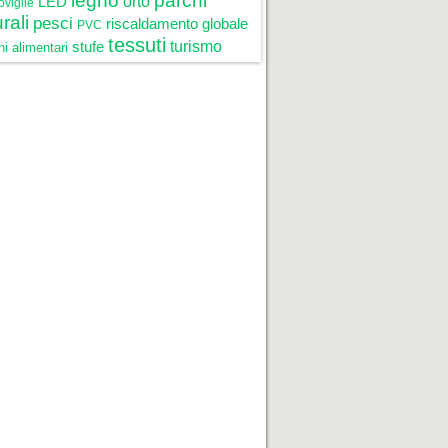
legno
parchi
LED
orto
oviglie
rali
pesci
riscaldamento globale
PVC
tessuti
stufe
turismo
i alimentari