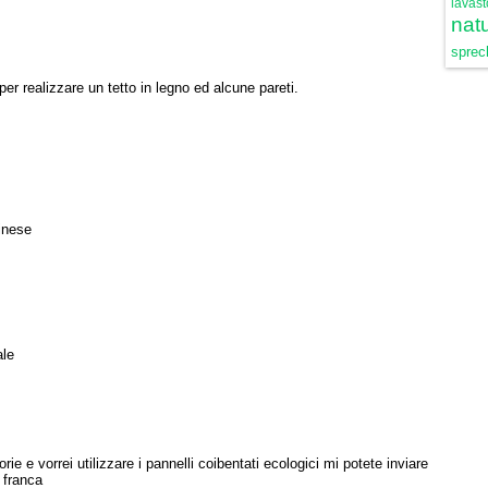
lavast
natu
sprech
per realizzare un tetto in legno ed alcune pareti.
rinese
ale
rie e vorrei utilizzare i pannelli coibentati ecologici mi potete inviare
 franca