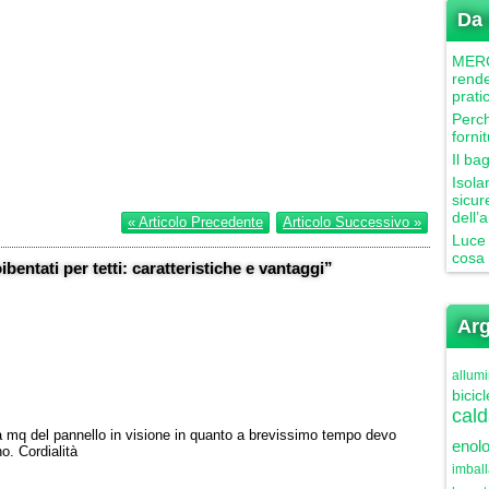
Da 
MERCU
rende
prati
Perch
forni
Il ba
Isola
sicur
dell’
« Articolo Precedente
Articolo Successivo »
Luce 
cosa 
bentati per tetti: caratteristiche e vantaggi”
Arg
allumi
bicicl
cald
a mq del pannello in visione in quanto a brevissimo tempo devo
enolo
o. Cordialità
imbal