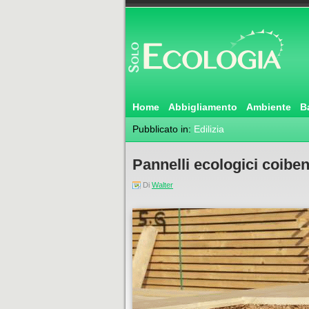
Home
Abbigliamento
Ambiente
B
Pubblicato in:
Edilizia
Pannelli ecologici coibent
Di
Walter