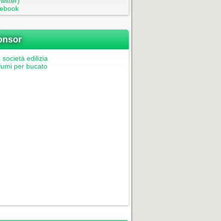
witter)
ebook
onsor
società edilizia
fumi per bucato