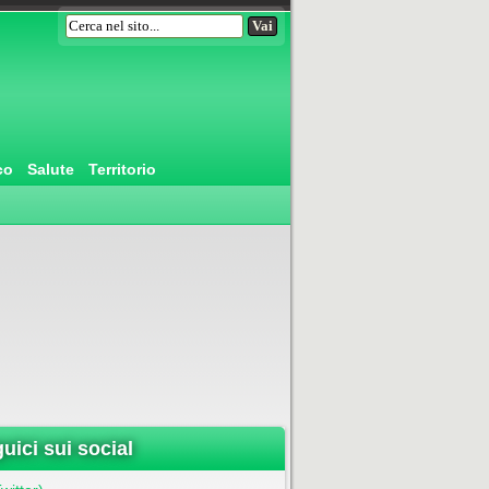
co
Salute
Territorio
uici sui social