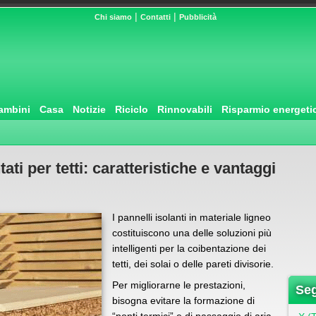
|
|
Chi siamo
Contatti
Pubblicità
ambini
Casa
Notizie
Riciclo
Rinnovabili
Risparmio energeti
ati per tetti: caratteristiche e vantaggi
I pannelli isolanti in materiale ligneo
costituiscono una delle soluzioni più
intelligenti per la coibentazione dei
tetti, dei solai o delle pareti divisorie.
Per migliorarne le prestazioni,
Seg
bisogna evitare la formazione di