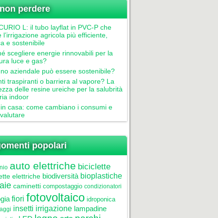
non perdere
RIO L: il tubo layflat in PVC-P che
 l’irrigazione agricola più efficiente,
ca e sostenibile
é scegliere energie rinnovabili per la
tura luce e gas?
gno aziendale può essere sostenibile?
nti traspiranti o barriera al vapore? La
ezza delle resine ureiche per la salubrità
aria indoor
in casa: come cambiano i consumi e
valutare
omenti popolari
auto elettriche
biciclette
nio
biodiversità
bioplastiche
ette elettriche
aie
caminetti
compostaggio
condizionatori
fotovoltaico
gia
fiori
idroponica
insetti
irrigazione
lampadine
laggi