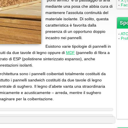
“ponti termici” e di passaggio di aria
-
X (T
-
Fac
mediante una posa che abbia cura di
mantenere l’assoluta continuità del
materiale isolante. Di solito, questa
Sp
caratteristica è favorita dalla
presenza di un opportuno doppio
-
ATC 
incastro nei pannelli.
-
Pro
Esistono varie tipologie di pannelli in
tuiti da due tavole di legno oppure di
MDF
(pannello di fibra a
trato di ESP (polistirene sinterizzato espanso), anche
restazioni isolanti.
architettura sono i pannelli coibentati totalmente costituiti da
ttutto i pannelli sandwich costituiti da due tavole di legno
entrale di sughero. Il legno d’abete vanta una straordinaria
termicamente e acusticamente – arreda, mentre il sughero
maginare per la coibentazione.