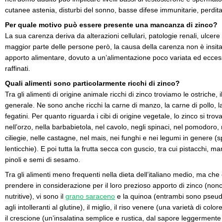
cutanee astenia, disturbi del sonno, basse difese immunitarie, perdita 
Per quale motivo può essere presente una mancanza di zinco?
La sua carenza deriva da alterazioni cellulari, patologie renali, ulcere 
maggior parte delle persone però, la causa della carenza non è insit
apporto alimentare, dovuto a un’alimentazione poco variata ed eccess
raffinati.
Quali alimenti sono particolarmente ricchi di zinco?
Tra gli alimenti di origine animale ricchi di zinco troviamo le ostriche, il
generale. Ne sono anche ricchi la carne di manzo, la carne di pollo, la 
fegatini. Per quanto riguarda i cibi di origine vegetale, lo zinco si tr
nell’orzo, nella barbabietola, nel cavolo, negli spinaci, nel pomodoro, 
ciliegie, nelle castagne, nel mais, nei funghi e nei legumi in genere (s
lenticchie). E poi tutta la frutta secca con guscio, tra cui pistacchi, m
pinoli e semi di sesamo.
Tra gli alimenti meno frequenti nella dieta dell’italiano medio, ma ch
prendere in considerazione per il loro prezioso apporto di zinco (non
nutritive), vi sono il
grano saraceno
e la quinoa (entrambi sono pseudoc
agli intolleranti al glutine), il miglio, il riso venere (una varietà di col
il crescione (un’insalatina semplice e rustica, dal sapore leggermen