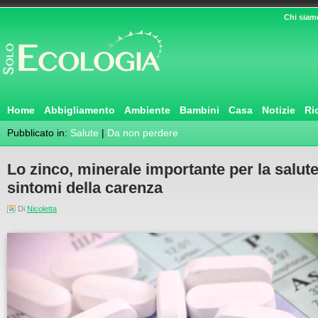
Chi siam
Home
Abbigliamento
Ambiente
Bambini
Casa
Notizie
Ri
Pubblicato in:
Salute
|
Da non perdere
Lo zinco, minerale importante per la salute
sintomi della carenza
Di
Nicoletta