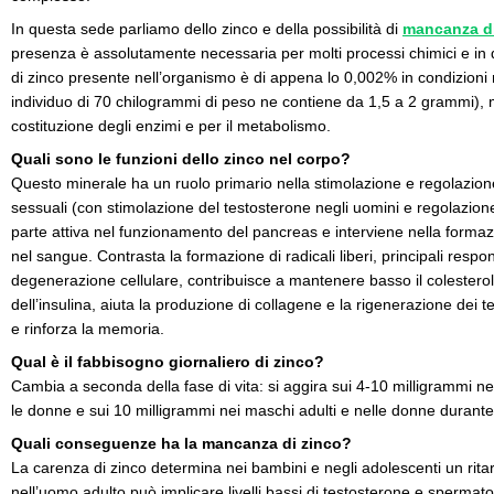
In questa sede parliamo dello zinco e della possibilità di
mancanza di
presenza è assolutamente necessaria per molti processi chimici e in q
di zinco presente nell’organismo è di appena lo 0,002% in condizioni 
individuo di 70 chilogrammi di peso ne contiene da 1,5 a 2 grammi), 
costituzione degli enzimi e per il metabolismo.
Quali sono le funzioni dello zinco nel corpo?
Questo minerale ha un ruolo primario nella stimolazione e regolazione 
sessuali (con stimolazione del testosterone negli uomini e regolazion
parte attiva nel funzionamento del pancreas e interviene nella formazi
nel sangue. Contrasta la formazione di radicali liberi, principali respo
degenerazione cellulare, contribuisce a mantenere basso il colesterol
dell’insulina, aiuta la produzione di collagene e la rigenerazione dei te
e rinforza la memoria.
Qual è il fabbisogno giornaliero di zinco?
Cambia a seconda della fase di vita: si aggira sui 4-10 milligrammi ne
le donne e sui 10 milligrammi nei maschi adulti e nelle donne durante 
Quali conseguenze ha la mancanza di zinco?
La carenza di zinco determina nei bambini e negli adolescenti un rita
nell’uomo adulto può implicare livelli bassi di testosterone e spermato