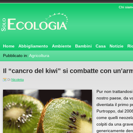
Chi siam
Home
Abbigliamento
Ambiente
Bambini
Casa
Notizie
Ri
Pubblicato in:
Agricoltura
Il “cancro del kiwi” si combatte con un’ar
Di
Nicoletta
Pur non trattandosi
nostro paese, da var
diventata il primo p
Purtroppo, dal 2008 a
come quelli neozel
colpiti da una grav
genericamente deno