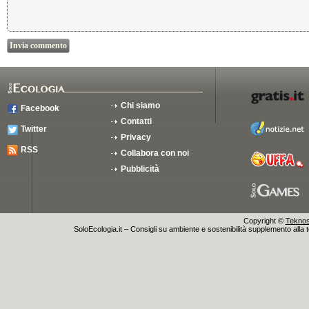
Chi siamo
Facebook
Contatti
Twitter
Privacy
RSS
Collabora con noi
Pubblicità
Copyright ©
Teknosu
SoloEcologia.it – Consigli su ambiente e sostenibilità supplemento alla te