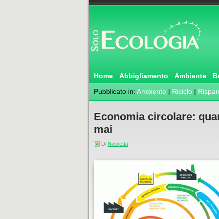
Home
Abbigliamento
Ambiente
B
Pubblicato in:
Ambiente
|
Riciclo
|
Rispar
Economia circolare: quan
mai
Di
Nicoletta