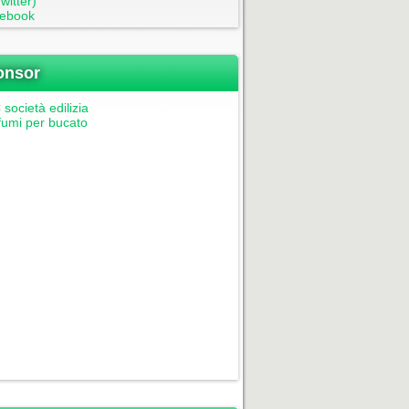
witter)
ebook
onsor
società edilizia
fumi per bucato