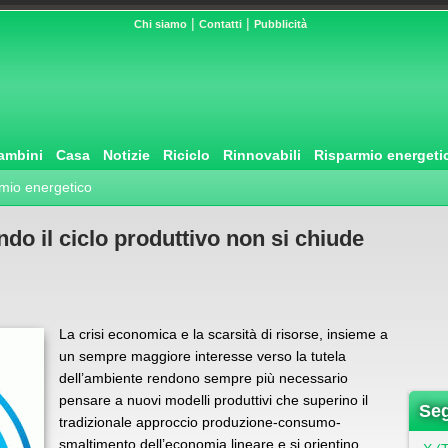
|
|
Chi siamo
Contatti
Pubblicità
ambini
Casa
Notizie
Riciclo
Rinnovabili
Risparmio energeti
mio energetico
do il ciclo produttivo non si chiude
La crisi economica e la scarsità di risorse, insieme a
un sempre maggiore interesse verso la tutela
dell’ambiente rendono sempre più necessario
pensare a nuovi modelli produttivi che superino il
Seg
tradizionale approccio produzione-consumo-
smaltimento dell’economia lineare e si orientino