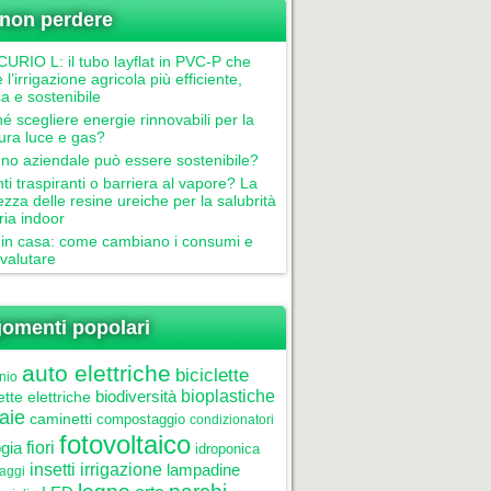
non perdere
RIO L: il tubo layflat in PVC-P che
 l’irrigazione agricola più efficiente,
ca e sostenibile
é scegliere energie rinnovabili per la
tura luce e gas?
gno aziendale può essere sostenibile?
nti traspiranti o barriera al vapore? La
ezza delle resine ureiche per la salubrità
aria indoor
in casa: come cambiano i consumi e
valutare
omenti popolari
auto elettriche
biciclette
nio
biodiversità
bioplastiche
ette elettriche
aie
caminetti
compostaggio
condizionatori
fotovoltaico
gia
fiori
idroponica
insetti
irrigazione
lampadine
laggi