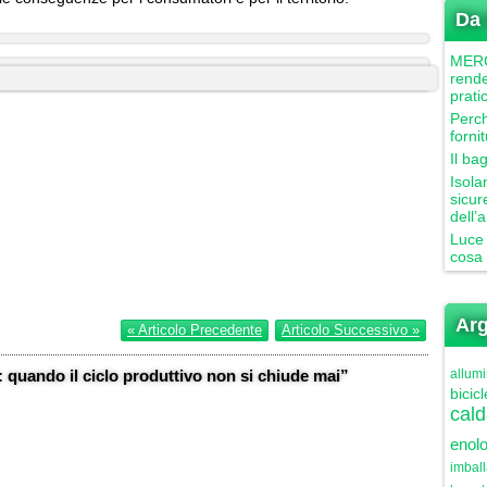
Da 
MERCU
rende
prati
Perch
forni
Il ba
Isola
sicur
dell’
Luce 
cosa 
Arg
« Articolo Precedente
Articolo Successivo »
quando il ciclo produttivo non si chiude mai”
allumi
bicicl
cald
enolo
imbal