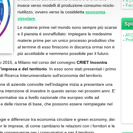
-
X (T
-
Fac
invece verso modelli di produzione-consumo-riciclo-
riutilizzo, ovvero verso la cosiddetta
economia
circolare
.
Sp
Le materie prime nel mondo sono sempre più scarse
e il pianeta è sovraffollato: impiegare le medesime
-
ATC 
-
Pro
materie prime per un unico processo produttivo che
al termine di esso finiscono in discarica ormai non è
più accettabile e nemmeno possibile per il futuro.
o 2015, a Milano nel corso del convegno
CRIET Incontra
impresa e del territorio
. In esso sono stati presentati i primo
di Ricerca Interuniversitario sull’economia del territorio.
one di aziende coinvolte nell’indagine inizia a presentare una
a intenzione di investire in questo senso nei prossimi anni. E’
ormative sia a livello nazionale che europeo volte ad
me e delle risorse di base, che possono essere reimpiegate nel
ogie e differenze tra economia circolare e green economy, dei
per le imprese, di come cambiano le relazioni con i fornitori e le
le conseguenze per i consumatori e per il territorio.