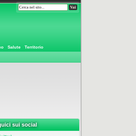
co
Salute
Territorio
uici sui social