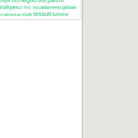
legno
parchi
LED
orto
oviglie
rali
pesci
riscaldamento globale
PVC
tessuti
stufe
turismo
i alimentari