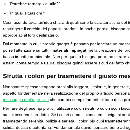
“Potrebbe tornargli/le utile?”
“In quali situazioni?”
Così facendo avrai un’idea chiara di quali sono le caratteristiche del 
restringere il cerchio dei papabili prodotti. In poche parole, bisogna as
appropriati al loro destinatario.
Dal momento in cui il proprio gadget è pensato per lanciare un messa
porre l’attenzione su tutti i
materiali impiegati
nella creazione del pr
basso impatto ambientale. Non per questo bisogna però trascurare la 
esterni come tempo e usura, bisogna quindi essere sicuri del fatto ch
Sfrutta i colori per trasmettere il giusto m
Nonostante spesso vengano presi alla leggera, i colori e, in generale
aspetto fondamentale nella realizzazione del proprio articolo persona
messaggio molto preciso
che cambia completamente il tono della pr
Per fare degli esempi pratici, utilizzare colori neutri o colori scuri las
su chi osserva il prodotto. Se i colori come il bianco ed il beige si ad
trasmettendo serenità, pulizia e serietà, i colori più cupi trasmetter
solida, decisa e autoritaria. Fondamentale quindi pensare bene ad ogn