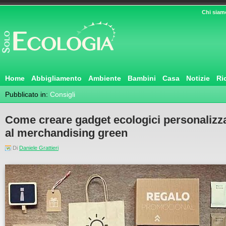
Chi siam
Home
Abbigliamento
Ambiente
Bambini
Casa
Notizie
Ri
Pubblicato in:
Consigli
Come creare gadget ecologici personalizzab
al merchandising green
Di
Daniele Grattieri