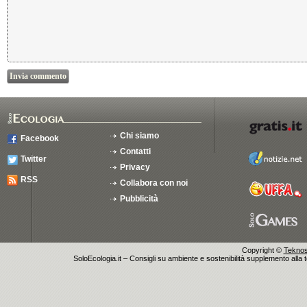
Chi siamo
Facebook
Contatti
Twitter
Privacy
RSS
Collabora con noi
Pubblicità
Copyright ©
Teknosu
SoloEcologia.it – Consigli su ambiente e sostenibilità supplemento alla te