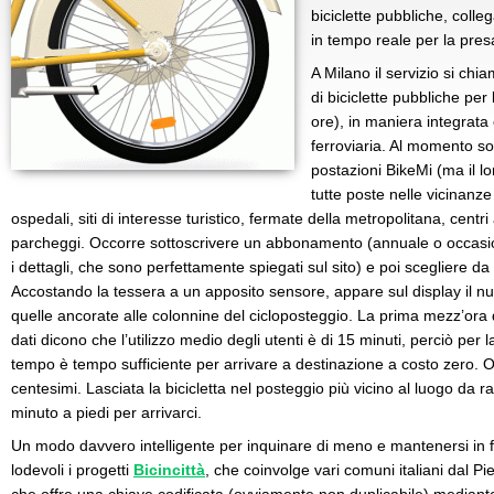
biciclette pubbliche, coll
in tempo reale per la presa
A Milano il servizio si chi
di biciclette pubbliche pe
ore), in maniera integrata
ferroviaria. Al momento son
postazioni BikeMi (ma il l
tutte poste nelle vicinanze 
ospedali, siti di interesse turistico, fermate della metropolitana, centr
parcheggi. Occorre sottoscrivere un abbonamento (annuale o occasio
i dettagli, che sono perfettamente spiegati sul sito) e poi scegliere da
Accostando la tessera a un apposito sensore, appare sul display il num
quelle ancorate alle colonnine del cicloposteggio. La prima mezz’ora di 
dati dicono che l’utilizzo medio degli utenti è di 15 minuti, perciò per 
tempo è tempo sufficiente per arrivare a destinazione a costo zero. 
centesimi. Lasciata la bicicletta nel posteggio più vicino al luogo da
minuto a piedi per arrivarci.
Un modo davvero intelligente per inquinare di meno e mantenersi in f
lodevoli i progetti
Bicincittà
, che coinvolge vari comuni italiani dal Pi