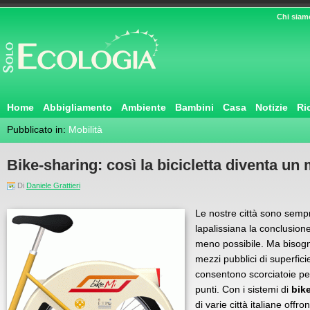
Chi siam
Home
Abbigliamento
Ambiente
Bambini
Casa
Notizie
Ri
Pubblicato in:
Mobilità
Bike-sharing: così la bicicletta diventa u
Di
Daniele Grattieri
Le nostre città sono sempre
lapalissiana la conclusione
meno possibile. Ma bisog
mezzi pubblici di superfic
consentono scorciatoie per
punti. Con i sistemi di
bik
di varie città italiane offr