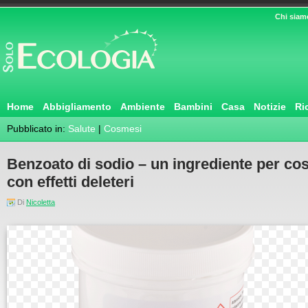
Chi siam
Home
Abbigliamento
Ambiente
Bambini
Casa
Notizie
Ri
Pubblicato in:
Salute
|
Cosmesi
Benzoato di sodio – un ingrediente per cos
con effetti deleteri
Di
Nicoletta