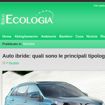
Chi siam
Home
Abbigliamento
Ambiente
Bambini
Casa
Notizie
Ri
Pubblicato in:
Mobilità
Auto ibride: quali sono le principali tipolog
Di
Nicoletta