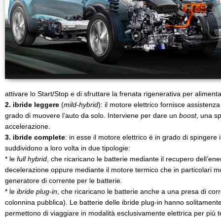
attivare lo Start/Stop e di sfruttare la frenata rigenerativa per alimentar
2. ibride leggere
(
mild-hybrid
): il motore elettrico fornisce assisten
grado di muovere l’auto da solo. Interviene per dare un
boost
, una sp
accelerazione.
3. ibride complete
: in esse il motore elettrico è in grado di spingere 
suddividono a loro volta in due tipologie:
* le
full hybrid
, che ricaricano le batterie mediante il recupero dell’ener
decelerazione oppure mediante il motore termico che in particolari mo
generatore di corrente per le batterie.
* le
ibride plug-in
, che ricaricano le batterie anche a una presa di cor
colonnina pubblica). Le batterie delle ibride plug-in hanno solitamen
permettono di viaggiare in modalità esclusivamente elettrica per più 