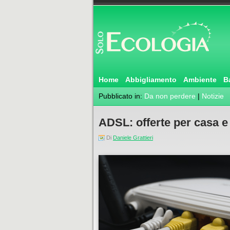
Home
Abbigliamento
Ambiente
B
Pubblicato in:
Da non perdere
|
Notizie
ADSL: offerte per casa e
Di
Daniele Grattieri