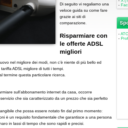
-
X (T
Di seguito vi regaliamo una
-
Fac
veloce guida su come fare
grazie ai siti di
Sp
comparazione.
-
ATC 
Risparmiare con
-
Pro
le offerte ADSL
migliori
 nuovo nel migliore dei modi, non c’è niente di più bello ed
ariffa ADSL migliore di tutti i tempi.
 termine questa particolare ricerca.
parmiare sull’abbonamento internet da casa, occorre
servizio che sia caratterizzato da un prezzo che sia perfetto
 tangibile che possa essere notato fin dal primo momento:
zioni è un requisito fondamentale che garantisce a una persona
enaro in lassi di tempo che sono rapidi e precisi.