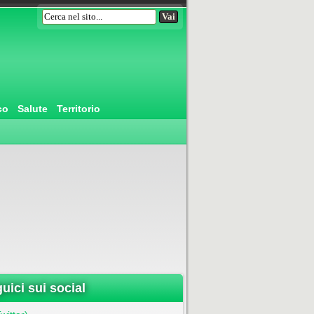
co
Salute
Territorio
uici sui social