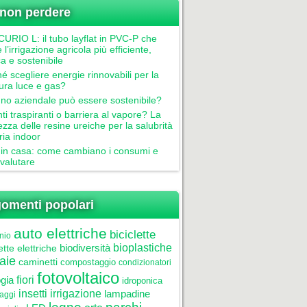
non perdere
RIO L: il tubo layflat in PVC-P che
 l’irrigazione agricola più efficiente,
ca e sostenibile
é scegliere energie rinnovabili per la
tura luce e gas?
gno aziendale può essere sostenibile?
nti traspiranti o barriera al vapore? La
ezza delle resine ureiche per la salubrità
aria indoor
in casa: come cambiano i consumi e
valutare
omenti popolari
auto elettriche
biciclette
nio
biodiversità
bioplastiche
ette elettriche
aie
caminetti
compostaggio
condizionatori
fotovoltaico
gia
fiori
idroponica
insetti
irrigazione
lampadine
laggi