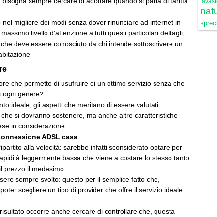
bisogna sempre cercare di adottare quando si parla di tariffa
lavast
natu
o nel migliore dei modi senza dover rinunciare ad internet in
sprech
assimo livello d’attenzione a tutti questi particolari dettagli,
 che deve essere conosciuto da chi intende sottoscrivere un
abitazione.
re
ore che permette di usufruire di un ottimo servizio senza che
i ogni genere?
 ideale, gli aspetti che meritano di essere valutati
 che si dovranno sostenere, ma anche altre caratteristiche
ese in considerazione.
connessione ADSL casa
.
artito alla velocità: sarebbe infatti sconsiderato optare per
pidità leggermente bassa che viene a costare lo stesso tanto
 il prezzo il medesimo.
essere sempre svolto: questo per il semplice fatto che,
ter scegliere un tipo di provider che offre il servizio ideale
isultato occorre anche cercare di controllare che, questa