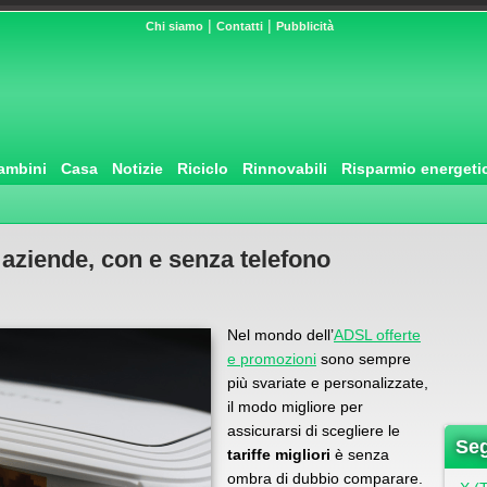
|
|
Chi siamo
Contatti
Pubblicità
ambini
Casa
Notizie
Riciclo
Rinnovabili
Risparmio energeti
 aziende, con e senza telefono
Nel mondo dell’
ADSL offerte
e promozioni
sono sempre
più svariate e personalizzate,
il modo migliore per
assicurarsi di scegliere le
Seg
tariffe migliori
è senza
ombra di dubbio comparare.