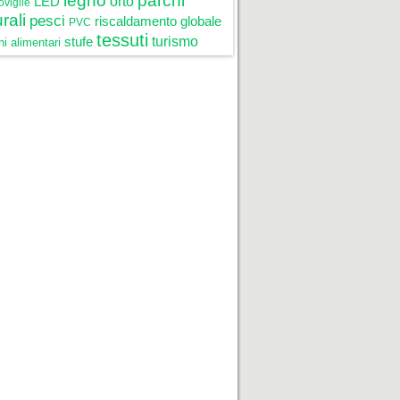
legno
parchi
LED
orto
oviglie
rali
pesci
riscaldamento globale
PVC
tessuti
stufe
turismo
i alimentari