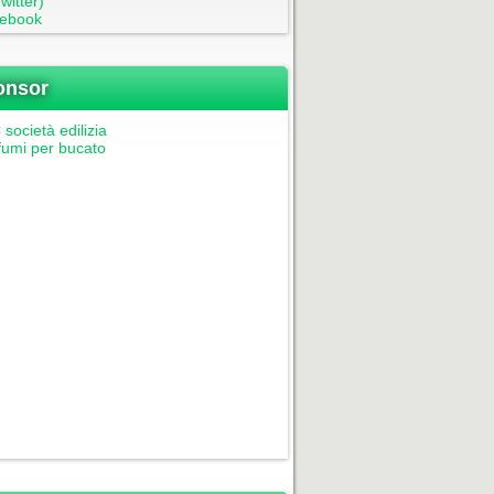
witter)
ebook
onsor
società edilizia
fumi per bucato