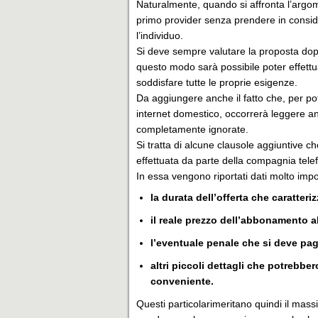
Naturalmente, quando si affronta l’argome
primo provider senza prendere in consid
l’individuo.
Si deve sempre valutare la proposta dopo
questo modo sarà possibile poter effett
soddisfare tutte le proprie esigenze.
Da aggiungere anche il fatto che, per pot
internet domestico, occorrerà leggere an
completamente ignorate.
Si tratta di alcune clausole aggiuntive 
effettuata da parte della compagnia tele
In essa vengono riportati dati molto impo
la durata dell’offerta che caratteri
il reale prezzo dell’abbonamento a
l’eventuale penale che si deve pag
altri piccoli dettagli che potrebb
conveniente.
Questi particolarimeritano quindi il mass