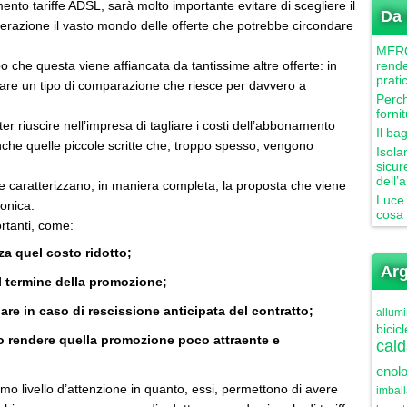
nto tariffe ADSL, sarà molto importante evitare di scegliere il
Da 
erazione il vasto mondo delle offerte che potrebbe circondare
MERCU
 che questa viene affiancata da tantissime altre offerte: in
rende
prati
uare un tipo di comparazione che riesce per davvero a
Perch
forni
er riuscire nell’impresa di tagliare i costi dell’abbonamento
Il ba
che quelle piccole scritte che, troppo spesso, vengono
Isola
sicur
dell’
che caratterizzano, in maniera completa, la proposta che viene
Luce 
fonica.
cosa 
rtanti, come:
zza quel costo ridotto;
Arg
l termine della promozione;
are in caso di rescissione anticipata del contratto;
allumi
bicicl
ero rendere quella promozione poco attraente e
cald
enolo
imo livello d’attenzione in quanto, essi, permettono di avere
imbal