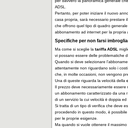
per davvero la panoramica generale che 
ADSL.
Pertanto, per poter iniziare il nuovo ann
casa propria, sarà necessario prestare il m
che offrono quel tipo di quadro generale
abbonamento ad internet per la propria 
Specifiche per non farsi imbroglia
Ma come si sceglie la
tariffa ADSL
migli
vi possano essere delle problematiche d
Quando si deve selezionare l’abbonamento
attentamente non riguardano solo i costi
che, in molte occasioni, non vengono pr
Una di queste riguarda la velocità della
Il prezzo deve necessariamente essere rip
un abbonamento caratterizzato da una ra
di un servizio la cui velocità è doppia ed
Si tratta di un tipo di verifica che deve 
procedendo in questo modo, è possibile po
per le proprie esigenze.
Ma quando si vuole ottenere il massimo r