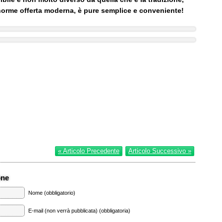
enorme offerta moderna, è pure semplice e conveniente!
« Articolo Precedente
Articolo Successivo »
one
Nome (obbligatorio)
E-mail (non verrà pubblicata) (obbligatoria)