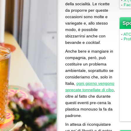
-
X (T
della socialità. Le ricette
-
Fac
da proporre per queste
occasioni sono molte e
Sp
variegate e, allo stesso
modo, è possibile
-
ATC 
sbizzarrirsi anche con
-
Pro
bevande e
cocktail
.
Anche bere e mangiare in
compagnia, però, può
costituire un problema
ambientale, soprattutto se
consideriamo che, solo in
Italia,
ogni giorno vengono
sprecate tonnellate di cibo
,
oltre al fatto che durante
questi eventi pre-cena la
plastica monouso la fa da
padrone.
In attesa di riconquistare
un po’ di libertà e di poter