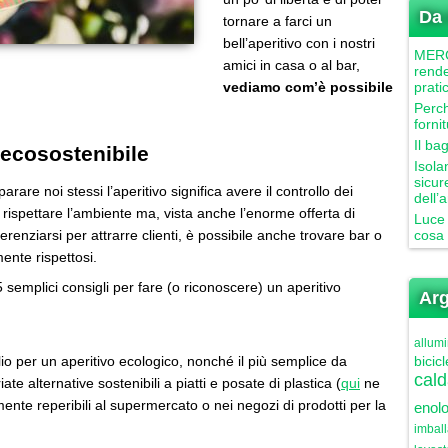
Da 
tornare a farci un
bell’aperitivo con i nostri
MERCU
amici in casa o al bar,
rende
vediamo com’è possibile
prati
Perch
forni
Il ba
 ecosostenibile
Isola
sicur
rare noi stessi l’aperitivo significa avere il controllo dei
dell’
di rispettare l’ambiente ma, vista anche l’enorme offerta di
Luce 
ferenziarsi per attrarre clienti, è possibile anche trovare bar o
cosa 
mente rispettosi.
semplici consigli per fare (o riconoscere) un aperitivo
Arg
allumi
io per un aperitivo ecologico, nonché il più semplice da
bicicl
cald
iate alternative sostenibili a piatti e posate di plastica (
qui
ne
ente reperibili al supermercato o nei negozi di prodotti per la
enolo
imbal