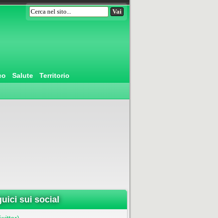
co
Salute
Territorio
uici sui social