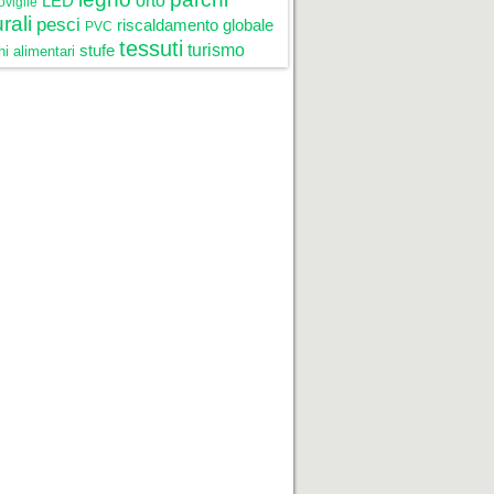
LED
orto
oviglie
rali
pesci
riscaldamento globale
PVC
tessuti
stufe
turismo
i alimentari