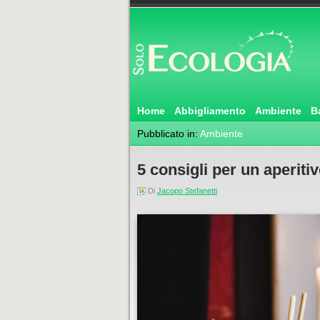
Home
Abbigliamento
Ambiente
B
Pubblicato in:
Ambiente
5 consigli per un aperiti
Di
Jacopo Stefanetti