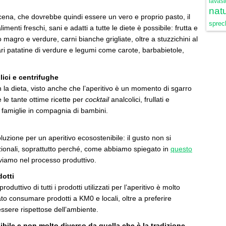
lavast
natu
cena, che dovrebbe quindi essere un vero e proprio pasto, il
sprech
menti freschi, sani e adatti a tutte le diete è possibile: frutta e
 magro e verdure, carni bianche grigliate, oltre a stuzzichini al
ari patatine di verdure e legumi come carote, barbabietole,
ici e centrifughe
la dieta, visto anche che l’aperitivo è un momento di sgarro
le tante ottime ricette per
cocktail
analcolici, frullati e
le famiglie in compagnia di bambini.
oluzione per un aperitivo ecosostenibile: il gusto non si
dizionali, soprattutto perché, come abbiamo spiegato in
questo
roviamo nel processo produttivo.
dotti
roduttivo di tutti i prodotti utilizzati per l’aperitivo è molto
ato consumare prodotti a KM0 e locali, oltre a preferire
ssere rispettose dell’ambiente.
bile e non molto diverso da quella che è la tradizione,