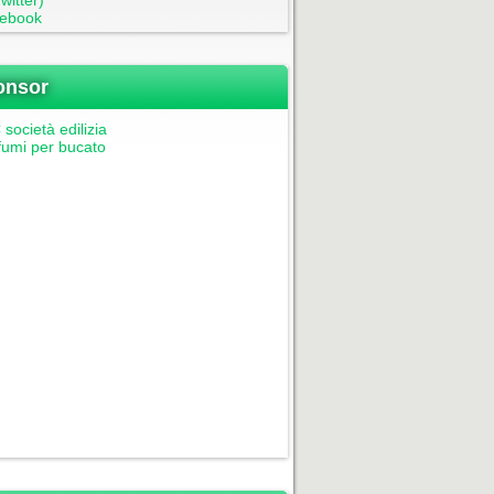
witter)
ebook
onsor
società edilizia
fumi per bucato