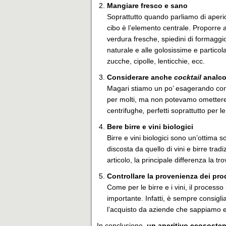
Mangiare fresco e sano
Soprattutto quando parliamo di aperi
cibo è l’elemento centrale. Proporre ali
verdura fresche, spiedini di formaggio
naturale e alle golosissime e particol
zucche, cipolle, lenticchie, ecc.
Considerare anche
cocktail
analcol
Magari stiamo un po’ esagerando con 
per molti, ma non potevamo omettere 
centrifughe
,
perfetti soprattutto per 
Bere birre e vini biologici
Birre e vini biologici sono un’ottima s
discosta da quello di vini e birre tra
articolo, la principale differenza la t
Controllare la provenienza dei pro
Come per le birre e i vini, il processo p
importante. Infatti, è sempre consigli
l’acquisto da aziende che sappiamo e
In conclusione,
un aperitivo ecososteni