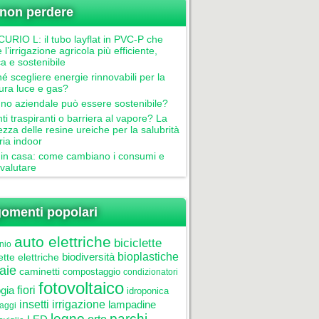
non perdere
RIO L: il tubo layflat in PVC-P che
 l’irrigazione agricola più efficiente,
ca e sostenibile
é scegliere energie rinnovabili per la
tura luce e gas?
gno aziendale può essere sostenibile?
nti traspiranti o barriera al vapore? La
ezza delle resine ureiche per la salubrità
aria indoor
in casa: come cambiano i consumi e
valutare
omenti popolari
auto elettriche
biciclette
nio
biodiversità
bioplastiche
ette elettriche
aie
caminetti
compostaggio
condizionatori
fotovoltaico
gia
fiori
idroponica
insetti
irrigazione
lampadine
laggi
legno
parchi