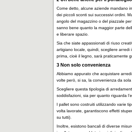
Come detto, alcune aziende mandano indie
dei piccoli sconti sui successivi ordini. 
angolo del magazzino o del piazzale per 
sanno bene quanto la maggior parte delle
e liberare spazio.
Sia che siate appassionati di riuso crea
artigiano locale, quindi, scegliere arredi 
prima, cioè il legno, sarà praticamente gr
3
Non solo convenienza
Abbiamo appurato che acquistare arredi i
volte però, si sa, la convenienza da sol
Scegliere questa tipologia di arredame
soddisfazioni, sia per quanto riguarda l’es
I pallet sono costruiti utilizzando varie ti
volta lavorate, garantiscono effetti stupe
su tutti).
Inoltre, esistono bancali di diverse mis