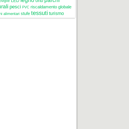
legno
parchi
LED
orto
oviglie
rali
pesci
riscaldamento globale
PVC
tessuti
stufe
turismo
i alimentari