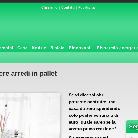
|
|
Chi siamo
Contatti
Pubblicità
ambini
Casa
Notizie
Riciclo
Rinnovabili
Risparmio energeti
re arredi in pallet
Se vi dicessi che
potreste costruire una
casa da zero spendendo
solo poche centinaia di
euro, quale sarebbe la
Seg
vostra prima reazione?