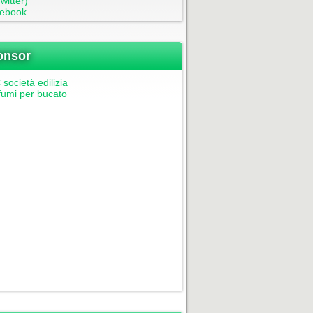
witter)
ebook
onsor
società edilizia
fumi per bucato