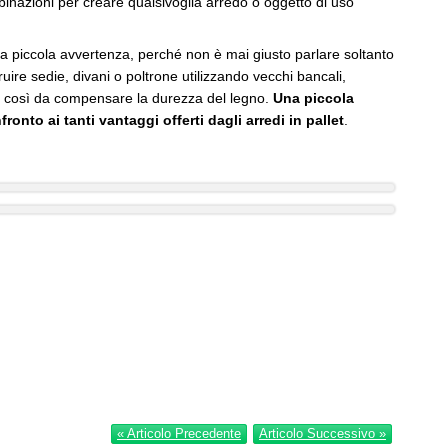
binazioni per creare qualsivoglia arredo o oggetto di uso
a piccola avvertenza, perché non è mai giusto parlare soltanto
uire sedie, divani o poltrone utilizzando vecchi bancali,
i così da compensare la durezza del legno.
Una piccola
ronto ai tanti vantaggi offerti dagli arredi in pallet
.
« Articolo Precedente
Articolo Successivo »