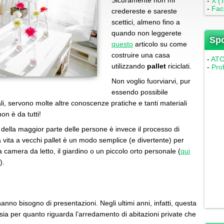
Sicuramente non mi
-
X (T
-
Fac
credereste e sareste
scettici, almeno fino a
quando non leggerete
Sp
questo
articolo su come
costruire una casa
-
ATC 
utilizzando
pallet
riciclati.
-
Pro
Non voglio fuorviarvi, pur
essendo possibile
i, servono molte altre conoscenze pratiche e tanti materiali
on è da tutti!
 della maggior parte delle persone è invece il processo di
vita a vecchi pallet è un modo semplice (e divertente) per
 la camera da letto, il giardino o un piccolo orto personale (
qui
).
hanno bisogno di presentazioni. Negli ultimi anni, infatti, questa
, sia per quanto riguarda l’arredamento di abitazioni private che