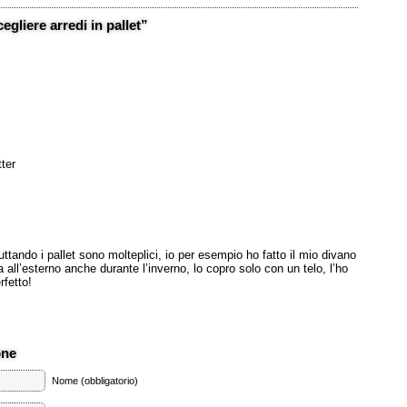
gliere arredi in pallet”
tter
uttando i pallet sono molteplici, io per esempio ho fatto il mio divano
a all’esterno anche durante l’inverno, lo copro solo con un telo, l’ho
rfetto!
one
Nome (obbligatorio)