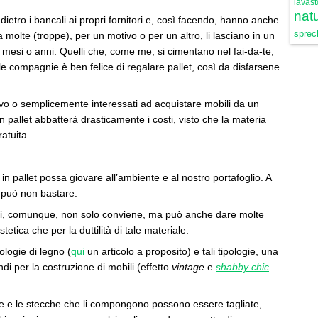
lavast
natu
tro i bancali ai propri fornitori e, così facendo, hanno anche
sprech
Ma molte (troppe), per un motivo o per un altro, li lasciano in un
mesi o anni. Quelli che, come me, si cimentano nel fai-da-te,
 compagnie è ben felice di regalare pallet, così da disfarsene
tivo o semplicemente interessati ad acquistare mobili da un
in pallet abbatterà drasticamente i costi, visto che la materia
atuita.
n pallet possa giovare all’ambiente e al nostro portafoglio. A
a può non bastare.
nti, comunque, non solo conviene, ma può anche dare molte
tetica che per la duttilità di tale materiale.
pologie di legno (
qui
un articolo a proposito) e tali tipologie, una
ndi per la costruzione di mobili (effetto
vintage
e
shabby chic
ure e le stecche che li compongono possono essere tagliate,