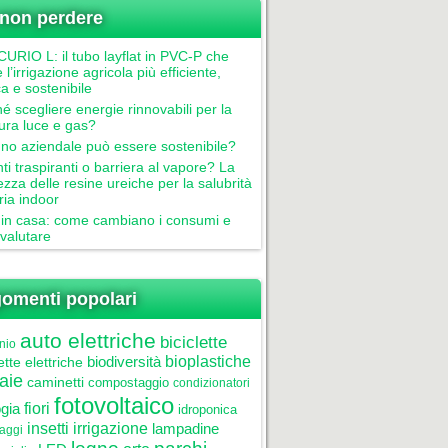
non perdere
RIO L: il tubo layflat in PVC-P che
 l’irrigazione agricola più efficiente,
ca e sostenibile
é scegliere energie rinnovabili per la
tura luce e gas?
gno aziendale può essere sostenibile?
nti traspiranti o barriera al vapore? La
ezza delle resine ureiche per la salubrità
aria indoor
in casa: come cambiano i consumi e
valutare
omenti popolari
auto elettriche
biciclette
nio
biodiversità
bioplastiche
ette elettriche
aie
caminetti
compostaggio
condizionatori
fotovoltaico
gia
fiori
idroponica
insetti
irrigazione
lampadine
laggi