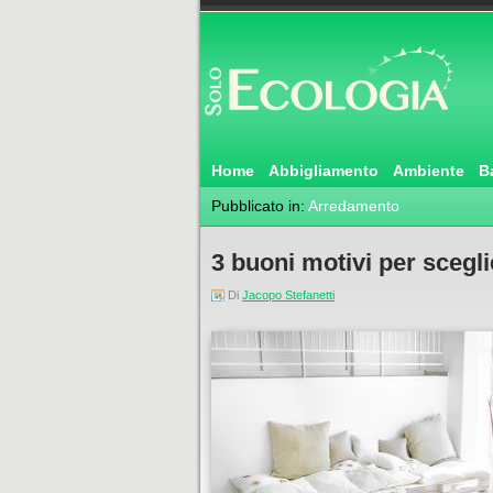
Home
Abbigliamento
Ambiente
B
Pubblicato in:
Arredamento
3 buoni motivi per sceglie
Di
Jacopo Stefanetti