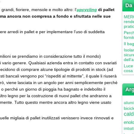
.
Da 
grandi, fioriere, mensole e molto altro: l’
upcycling
di pallet
 ma ancora non compresa a fondo e sfruttata nelle sue
MERCU
rende
prati
ere arredi in pallet e per implementare l’uso di suddetta
Perch
forni
Il ba
Isola
sicur
 (milioni se prendiamo in considerazione tutto il mondo)
dell’
ario genere. Qualsiasi azienda entra in contatto con svariati
Luce 
 decidono di comprare alcune tipologie di prodotti in stock (ad
cosa 
sti bancali vengono poi “rispediti al mittente”, il quale li riuserà
erò, viene lasciata in un angolo per anni semplicemente perché
Arg
o o perché un giorno di pioggia ha bagnato e indebolito il
 altro legno per la costruzione di nuovi pallet che andranno a
utilmente. Tutto questo mentre ancora altro legno viene usato
allumi
bicicl
cald
lle migliaia di pallet inutilizzati venissero invece rinnovati e
enolo
imbal