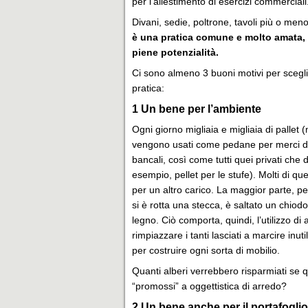
per l’allestimento di esercizi commerciali
Divani, sedie, poltrone, tavoli più o meno 
è una pratica comune e molto amata,
piene potenzialità.
Ci sono almeno 3 buoni motivi per scegli
pratica:
1
Un bene per l’ambiente
Ogni giorno migliaia e migliaia di pallet
vengono usati come pedane per merci di v
bancali, così come tutti quei privati che
esempio, pellet per le stufe). Molti di que
per un altro carico. La maggior parte, p
si è rotta una stecca, è saltato un chiod
legno. Ciò comporta, quindi, l’utilizzo di
rimpiazzare i tanti lasciati a marcire in
per costruire ogni sorta di mobilio.
Quanti alberi verrebbero risparmiati se que
“promossi” a oggettistica di arredo?
2
Un bene anche per il portafoglio