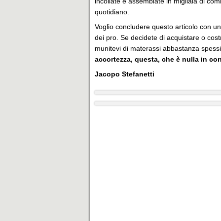
incollate e assemblate in migliaia di com
quotidiano.
Voglio concludere questo articolo con un
dei pro. Se decidete di acquistare o costr
munitevi di materassi abbastanza spess
accortezza, questa, che è nulla in conf
Jacopo Stefanetti