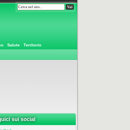
co
Salute
Territorio
uici sui social