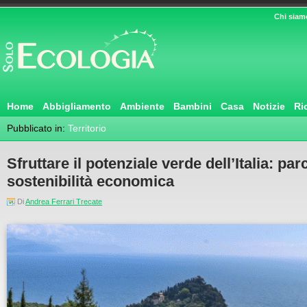
Chi siam
Home
Abbigliamento
Ambiente
Bambini
Casa
Notizie
Ri
Pubblicato in:
Territorio
Sfruttare il potenziale verde dell’Italia: par
sostenibilità economica
Di
Andrea Ferrari Trecate