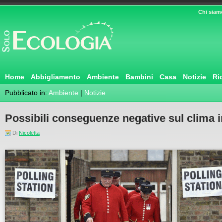
Chi siam
Home
Abbigliamento
Ambiente
Bambini
Casa
Notizie
Ri
Pubblicato in:
Ambiente
|
Notizie
Possibili conseguenze negative sul clima in
Di
Nicoletta