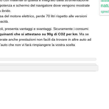
ito con materiali di qualità e integrato dalla strumentazione
lavast
natu
di potenza e schermo del navigatore dove vengono mostrate
 ibrido.
sprech
 del motore elettrico, perde 70 litri rispetto alle versioni
pacità.
oli, presenta vantaggi e svantaggi. Sicuramente i consumi
quinanti che si attestano su 90g di CO2 per km
. Ma se
erate anche prestazioni non facili da trovare in altre auto ad
l’auto che non vi farà rimpiangere la vostra scelta