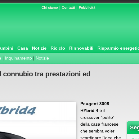
|
|
Chi siamo
Contatti
Pubblicità
ambini
Casa
Notizie
Riciclo
Rinnovabili
Risparmio energeti
e
|
Inquinamento
|
Notizie
l connubio tra prestazioni ed
Peugeot 3008
HYbrid 4
è il
crossover “pulito”
della casa francese
Seg
che sembra voler
scardinare l’idea che