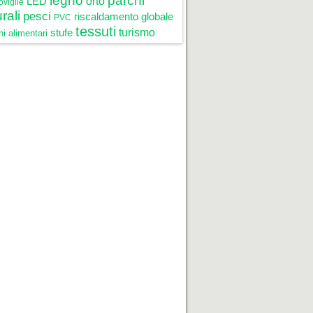
legno
parchi
LED
orto
oviglie
rali
pesci
riscaldamento globale
PVC
tessuti
stufe
turismo
i alimentari