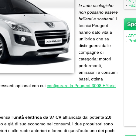
-
X (T
-
Fac
le auto ecologiche
non possano essere
brillanti e scattanti
. I
Sp
tecnici Peugeot
hanno dato vita a
-
ATC 
un’ibrida che sa
-
Pro
distinguersi dalle
compagne di
categoria: motori
performanti,
emissioni e consumi
bassi, ottima
eressanti optional con cui
configurare la Peugeot 3008 HYbrid
ensa l’
unità elettrica da 37 CV
affiancata dal potente
2.0
so e già di suo economo nei consumi. I due propulsori sono
riori e alle ruote anteriori e fanno di quest’auto uno dei pochi