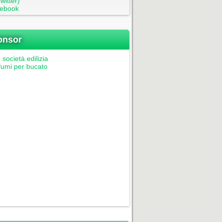
witter)
ebook
onsor
società edilizia
fumi per bucato