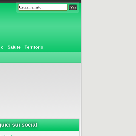
co
Salute
Territorio
uici sui social