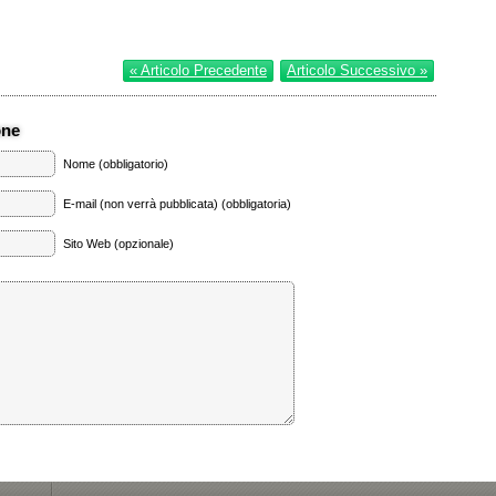
« Articolo Precedente
Articolo Successivo »
one
Nome (obbligatorio)
E-mail (non verrà pubblicata) (obbligatoria)
Sito Web (opzionale)