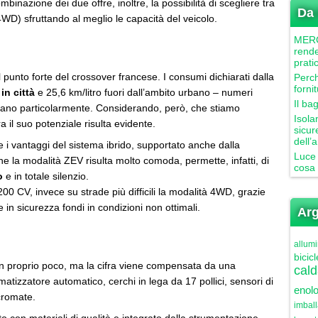
mbinazione dei due offre, inoltre, la possibilità di scegliere tra
Da 
4WD) sfruttando al meglio le capacità del veicolo.
MERCU
rende
prati
il punto forte del crossover francese. I consumi dichiarati dalla
Perch
forni
 in città
e 25,6 km/litro fuori dall’ambito urbano – numeri
Il ba
cano particolarmente. Considerando, però, che stiamo
Isola
 il suo potenziale risulta evidente.
sicur
dell’
re i vantaggi del sistema ibrido, supportato anche dalla
Luce 
e la modalità ZEV risulta molto comoda, permette, infatti, di
cosa 
o
e in totale silenzio.
200 CV, invece su strade più difficili la modalità 4WD, grazie
e in sicurezza fondi in condizioni non ottimali.
Arg
allumi
bicicl
non proprio poco, ma la cifra viene compensata da una
cald
matizzatore automatico, cerchi in lega da 17 pollici, sensori di
enolo
 cromate.
imbal