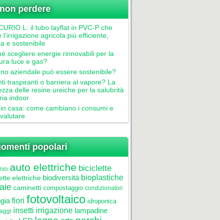
non perdere
RIO L: il tubo layflat in PVC-P che
 l’irrigazione agricola più efficiente,
ca e sostenibile
é scegliere energie rinnovabili per la
tura luce e gas?
gno aziendale può essere sostenibile?
nti traspiranti o barriera al vapore? La
ezza delle resine ureiche per la salubrità
aria indoor
in casa: come cambiano i consumi e
valutare
omenti popolari
auto elettriche
biciclette
nio
biodiversità
bioplastiche
ette elettriche
aie
caminetti
compostaggio
condizionatori
fotovoltaico
gia
fiori
idroponica
insetti
irrigazione
lampadine
laggi