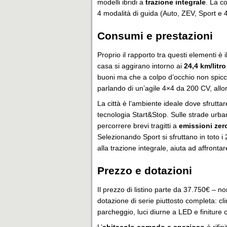
modelli ibridi a
trazione integrale
. La co
4 modalità di guida (Auto, ZEV, Sport e 
Consumi e prestazioni
Proprio il rapporto tra questi elementi è 
casa si aggirano intorno ai
24,4 km/litro
buoni ma che a colpo d’occhio non spic
parlando di un’agile 4×4 da 200 CV, allora
La città è l’ambiente ideale dove sfrutta
tecnologia Start&Stop. Sulle strade urban
percorrere brevi tragitti a
emissioni zer
Selezionando Sport si sfruttano in toto i 
alla trazione integrale, aiuta ad affrontar
Prezzo e dotazioni
Il prezzo di listino parte da 37.750€ – 
dotazione di serie piuttosto completa: cli
parcheggio, luci diurne a LED e finiture