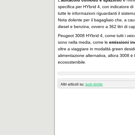
L’
abitacolo comodo e spazioso
è rifin
specifica per HYbrid 4, con indicatore 
tutte le informazioni riguardanti il sistema
Nota dolente per il bagagliaio che, a causa
diesel e benzina, ovvero a 362 litri di ca
Peugeot 3008 HYbrid 4, come tutti i veic
sono nella media, come le
emissioni in
oltre a viaggiare in modalità green desid
alimentazione alternativa, allora 3008 è 
ecosostenibile.
Altri articoli su:
auto ibride