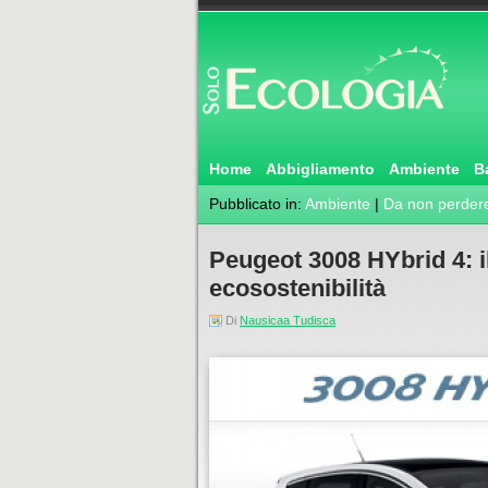
Home
Abbigliamento
Ambiente
B
Pubblicato in:
Ambiente
|
Da non perder
Peugeot 3008 HYbrid 4: i
ecosostenibilità
Di
Nausicaa Tudisca