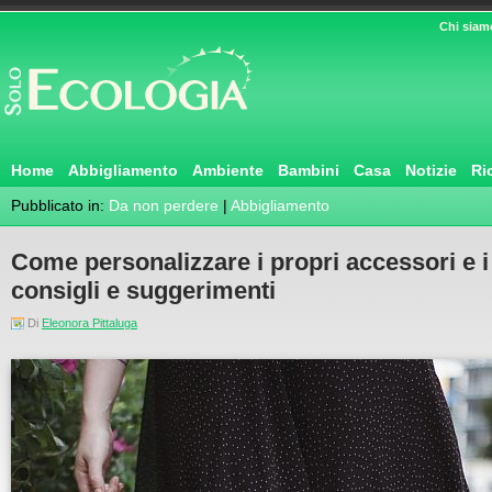
Chi siam
Home
Abbigliamento
Ambiente
Bambini
Casa
Notizie
Ri
Pubblicato in:
Da non perdere
|
Abbigliamento
Come personalizzare i propri accessori e i
consigli e suggerimenti
Di
Eleonora Pittaluga