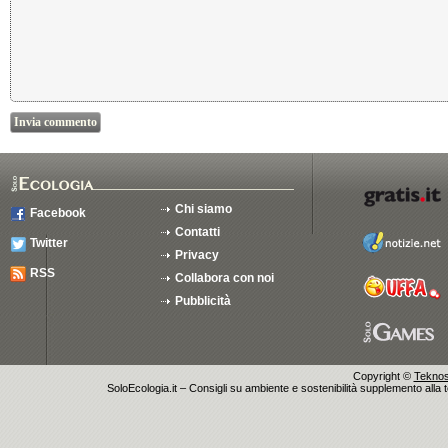
Chi siamo
Facebook
Contatti
Twitter
Privacy
RSS
Collabora con noi
Pubblicità
Copyright ©
Teknosu
SoloEcologia.it – Consigli su ambiente e sostenibilità supplemento alla te