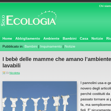
Chi siam
Home
Abbigliamento
Ambiente
Bambini
Casa
Notizie
Ri
Pubblicato in:
Bambini
|
Inquinamento
|
Notizie
I bebè delle mamme che amano l’ambiente
lavabili
Di
Nicoletta
I pannolini usa-e-g
novero degli articoli
perché costituiti da
passato tornare ai p
fa, ma semplicement
figli. E’ sicurame