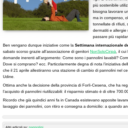
più sostenibile utili
bisogna lavorare un 
ma in compenso, olt
tonnellate di rifiuti
dermatiti e allergie
passare più rapidam
Ben vengano dunque iniziative come la
Settimana internazionale d
sabato scorso grazie all’associazione di genitori
NonSoloCiripà
, il cu
domande inerenti all’argomento: Come sono i pannolini lavabili? Come
Dove si comprano? ecc. Particolarmente degna di nota l’iniziativa delle
che il 21 aprile allestiranno una stazione di cambio di pannolini nel c
Udine.
Ottima anche la decisione della provincia di Forlì-Cesena, che ha rega
l’acquisto di pannolini riutilizzabili: il risparmio stimato è di oltre 700.0
Ricordo che già quindici anni fa in Canada esistevano apposite lavande
lavaggio dei pannolini, con ritiro e consegna a domicilio: a quando anc
Altri articoli su:
pannolini