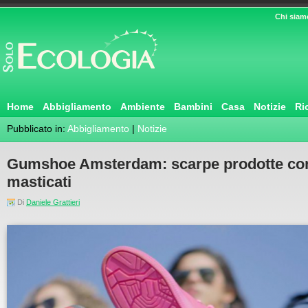
Chi siam
Home
Abbigliamento
Ambiente
Bambini
Casa
Notizie
Ri
Pubblicato in:
Abbigliamento
|
Notizie
Gumshoe Amsterdam: scarpe prodotte co
masticati
Di
Daniele Grattieri