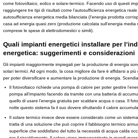
come fotovoltaico, eolico e solare-termico. Facendo uso di questi imp
raggiungere tre tipi di risultati come l’autosufficienza energetica reale 
autosufficienza energetica media bilanciata (l’energia prodotta corri
casa ad energia quasi zero (produzione calcolata sull’energia media 
comprese le spese di elettrodomestici o simili).
Quali impianti energetici installare per l’i
energetica: suggerimenti e considerazioni
Gli impianti maggiormente impiegati per la produzione di energia sono g
solari termici. Ad ogni modo, la cosa migliore da fare è affidarsi a p
per poter diversificare e aumentare la produzione di energia. Scendia
Il fotovoltaico richiede una pompa di calore per poter gestire l’ene
pompa all’impianto facendo da tramite con una batteria di accumu
quello di usare l’energia gratuita per scaldare acqua o casa. Il fot
notte questo sistema fa il suo dovere sfruttando il calore accumula
Il solare termico invece deve essere considerato come un sistema 
tratta di una soluzione che può coprire il fabbisogno termico annua
superficie che soddisfano del tutto la necessità di acqua calda occ
per il riscaldamento. Il calore viene immagazzinato in grandi mass