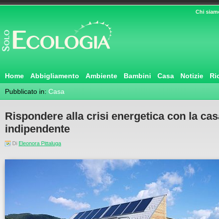
Chi siam
Home
Abbigliamento
Ambiente
Bambini
Casa
Notizie
Ri
Pubblicato in:
Casa
Rispondere alla crisi energetica con la c
indipendente
Di
Eleonora Pittaluga