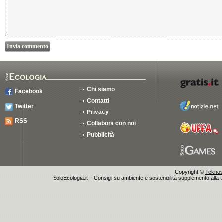
Chi siamo
Facebook
Contatti
Twitter
Privacy
RSS
Collabora con noi
Pubblicità
Copyright ©
Teknosu
SoloEcologia.it – Consigli su ambiente e sostenibilità supplemento alla te