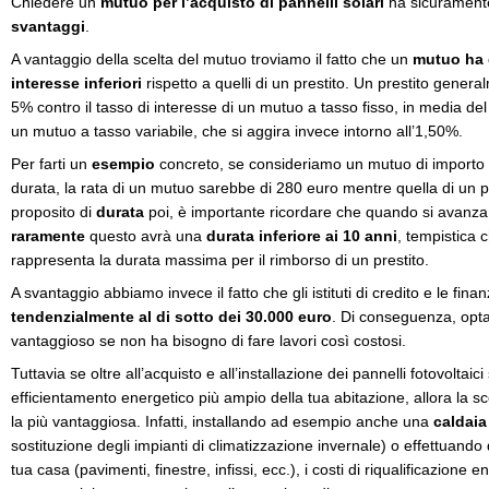
Chiedere un
mutuo
per l’acquisto di pannelli solari
ha sicuramente
svantaggi
.
A vantaggio della scelta del mutuo troviamo il fatto che un
mutuo ha 
interesse inferiori
rispetto a quelli di un prestito. Un prestito general
5% contro il tasso di interesse di un mutuo a tasso fisso, in media del 
un mutuo a tasso variabile, che si aggira invece intorno all’1,50%.
Per farti un
esempio
concreto, se consideriamo un mutuo di importo p
durata, la rata di un mutuo sarebbe di 280 euro mentre quella di un p
proposito di
durata
poi, è importante ricordare che quando si avanza
raramente
questo avrà una
durata inferiore ai 10 anni
, tempistica 
rappresenta la durata massima per il rimborso di un prestito.
A svantaggio abbiamo invece il fatto che gli istituti di credito e le fina
tendenzialmente al di sotto dei 30.000 euro
. Di conseguenza, opta
vantaggioso se non ha bisogno di fare lavori così costosi.
Tuttavia se oltre all’acquisto e all’installazione dei pannelli fotovoltai
efficientamento energetico più ampio della tua abitazione, allora la 
la più vantaggiosa. Infatti, installando ad esempio anche una
caldai
sostituzione degli impianti di climatizzazione invernale) o effettuando
tua casa (pavimenti, finestre, infissi, ecc.), i costi di riqualificazione 