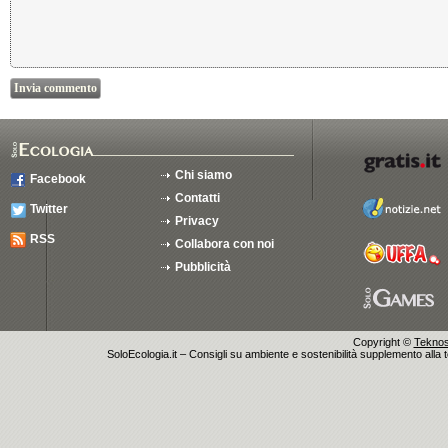
Chi siamo
Facebook
Contatti
Twitter
Privacy
RSS
Collabora con noi
Pubblicità
Copyright ©
Teknosu
SoloEcologia.it – Consigli su ambiente e sostenibilità supplemento alla te