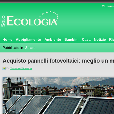
Chi siam
Home
Abbigliamento
Ambiente
Bambini
Casa
Notizie
Ri
Pubblicato in:
Solare
Acquisto pannelli fotovoltaici: meglio un 
Di
Eleonora Pittaluga