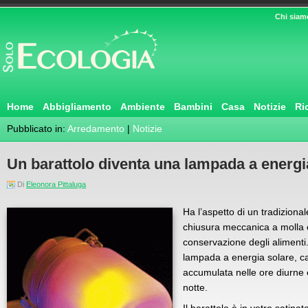
Chi siam
Home
Abbigliamento
Ambiente
Bambini
Casa
Notizie
Ri
Pubblicato in:
Arredamento
|
Notizie
Un barattolo diventa una lampada a energi
Di
Eleonora Pittaluga
Ha l’aspetto di un tradizional
chiusura meccanica a molla 
conservazione degli alimenti. 
lampada a energia solare, cap
accumulata nelle ore diurne e 
notte.