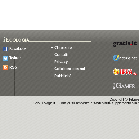
Chi siamo
Facebook
Contatti
Twitter
Privacy
RSS
Collabora con noi
Pubblicità
Copyright ©
Teknosu
SoloEcologia.it – Consigli su ambiente e sostenibilità supplemento alla te