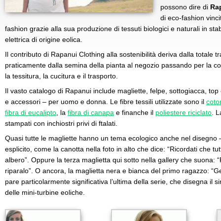
possono dire di
Ra
di eco-fashion vinci
fashion grazie alla sua produzione di tessuti biologici e naturali in sta
elettrica di origine eolica.
Il contributo di Rapanui Clothing alla sostenibilità deriva dalla totale tr
praticamente dalla semina della pianta al negozio passando per la colti
la tessitura, la cucitura e il trasporto.
Il vasto catalogo di Rapanui include magliette, felpe, sottogiacca, top 
e accessori – per uomo e donna. Le fibre tessili utilizzate sono il
coto
fibra di eucalipto
, la
fibra di canapa
e finanche il
poliestere riciclato
. 
stampati con inchiostri privi di ftalati.
Quasi tutte le magliette hanno un tema ecologico anche nel disegno
esplicito, come la canotta nella foto in alto che dice: “Ricordati che t
albero”. Oppure la terza maglietta qui sotto nella gallery che suona: “
riparalo”. O ancora, la maglietta nera e bianca del primo ragazzo: “G
pare particolarmente significativa l’ultima della serie, che disegna il s
delle mini-turbine eoliche.