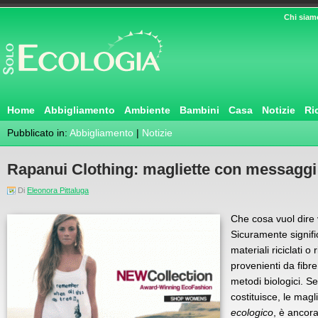
Chi siam
Home
Abbigliamento
Ambiente
Bambini
Casa
Notizie
Ri
Pubblicato in:
Abbigliamento
|
Notizie
Rapanui Clothing: magliette con messaggi
Di
Eleonora Pittaluga
Che cosa vuol dire
Sicuramente significa
materiali riciclati o
provenienti da fibre
metodi biologici. Se
costituisce, le mag
ecologico
, è ancor