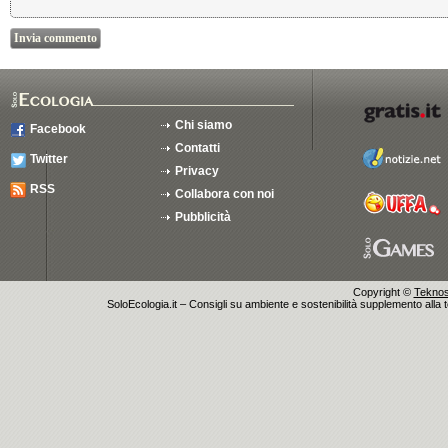
Chi siamo
Facebook
Contatti
Twitter
Privacy
RSS
Collabora con noi
Pubblicità
Copyright ©
Teknosu
SoloEcologia.it – Consigli su ambiente e sostenibilità supplemento alla te